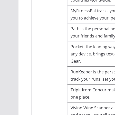
MyFitnessPal tracks yo
you to achieve your pe
Path is the personal n
your friends and family
Pocket, the leading wa
any device, brings text
Gear.
RunKeeper is the perso
track your runs, set yo
TripIt from Concur make
one place.
Vivino Wine Scanner al
and get to know all abou