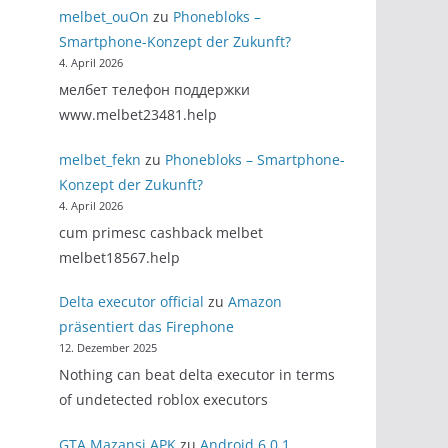
melbet_ouOn
zu
Phonebloks –
Smartphone-Konzept der Zukunft?
4. April 2026
мелбет телефон поддержки
www.melbet23481.help
melbet_fekn
zu
Phonebloks – Smartphone-
Konzept der Zukunft?
4. April 2026
cum primesc cashback melbet
melbet18567.help
Delta executor official
zu
Amazon
präsentiert das Firephone
12. Dezember 2025
Nothing can beat delta executor in terms
of undetected roblox executors
GTA Mazansi APK
zu
Android 6.0.1