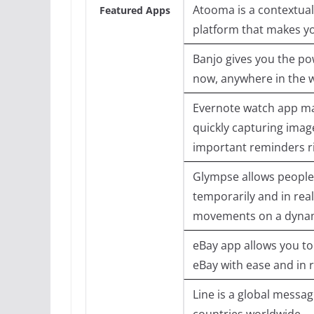
Atooma is a contextual
Featured Apps
platform that makes y
Banjo gives you the po
now, anywhere in the 
Evernote watch app ma
quickly capturing ima
important reminders r
Glympse allows people t
temporarily and in real-
movements on a dyna
eBay app allows you to
eBay with ease and in r
Line is a global messag
countries worldwide.