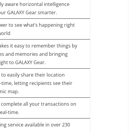
ly aware horizontal intelligence
our GALAXY Gear smarter.
wer to see what’s happening right
world
kes it easy to remember things by
ges and memories and bringing
ight to GALAXY Gear.
o easily share their location
time, letting recipients see their
mic map.
 complete all your transactions on
eal-time.
ing service available in over 230