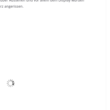
en über Aussehen und vor allem dem Display wurden
urz angerissen.