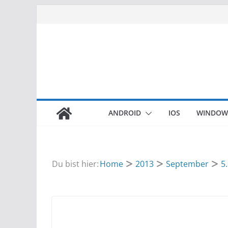
Zum
Inhalt
springen
ANDROID
IOS
WINDOW
Du bist hier:
Home
2013
September
5.