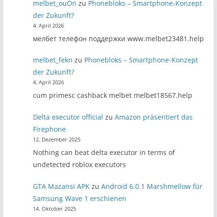
melbet_ouOn
zu
Phonebloks – Smartphone-Konzept
der Zukunft?
4. April 2026
мелбет телефон поддержки www.melbet23481.help
melbet_fekn
zu
Phonebloks – Smartphone-Konzept
der Zukunft?
4. April 2026
cum primesc cashback melbet melbet18567.help
Delta executor official
zu
Amazon präsentiert das
Firephone
12. Dezember 2025
Nothing can beat delta executor in terms of
undetected roblox executors
GTA Mazansi APK
zu
Android 6.0.1 Marshmellow für
Samsung Wave 1 erschienen
14. Oktober 2025