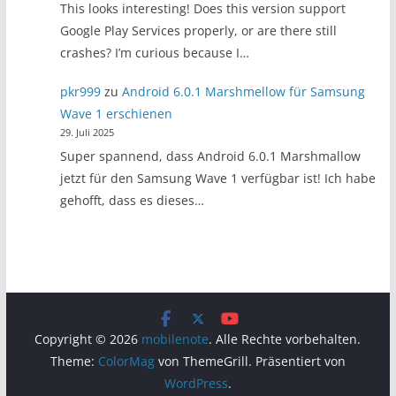
This looks interesting! Does this version support
Google Play Services properly, or are there still
crashes? I’m curious because I…
pkr999
zu
Android 6.0.1 Marshmellow für Samsung
Wave 1 erschienen
29. Juli 2025
Super spannend, dass Android 6.0.1 Marshmallow
jetzt für den Samsung Wave 1 verfügbar ist! Ich habe
gehofft, dass es dieses…
Copyright © 2026
mobilenote
. Alle Rechte vorbehalten.
Theme:
ColorMag
von ThemeGrill. Präsentiert von
WordPress
.