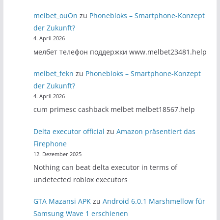
melbet_ouOn
zu
Phonebloks – Smartphone-Konzept
der Zukunft?
4. April 2026
мелбет телефон поддержки www.melbet23481.help
melbet_fekn
zu
Phonebloks – Smartphone-Konzept
der Zukunft?
4. April 2026
cum primesc cashback melbet melbet18567.help
Delta executor official
zu
Amazon präsentiert das
Firephone
12. Dezember 2025
Nothing can beat delta executor in terms of
undetected roblox executors
GTA Mazansi APK
zu
Android 6.0.1 Marshmellow für
Samsung Wave 1 erschienen