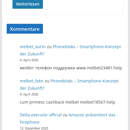
Weiterlesen
Kommentare
melbet_ouOn
zu
Phonebloks – Smartphone-Konzept
der Zukunft?
4. April 2026
мелбет телефон поддержки www.melbet23481.help
melbet_fekn
zu
Phonebloks – Smartphone-Konzept
der Zukunft?
4. April 2026
cum primesc cashback melbet melbet18567.help
Delta executor official
zu
Amazon präsentiert das
Firephone
12. Dezember 2025