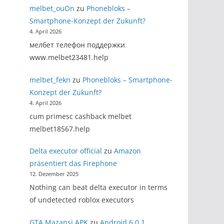
melbet_ouOn
zu
Phonebloks –
Smartphone-Konzept der Zukunft?
4. April 2026
мелбет телефон поддержки
www.melbet23481.help
melbet_fekn
zu
Phonebloks – Smartphone-
Konzept der Zukunft?
4. April 2026
cum primesc cashback melbet
melbet18567.help
Delta executor official
zu
Amazon
präsentiert das Firephone
12. Dezember 2025
Nothing can beat delta executor in terms
of undetected roblox executors
GTA Mazansi APK
zu
Android 6.0.1