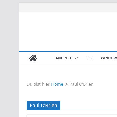
Zum
Inhalt
springen
ANDROID
IOS
WINDOW
Du bist hier:
Home
Paul O’Brien
Paul O’Brien