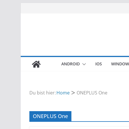
Zum
Inhalt
springen
ANDROID
IOS
WINDOW
Du bist hier:
Home
ONEPLUS One
ONEPLUS One