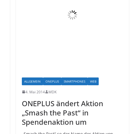
ALLGEMEIN
ONEPLUS
SMARTPHONES
WEB
4. Mai 2014
MDK
ONEPLUS ändert Aktion
„Smash the Past“ in
Spendenaktion um
h
„Smash the Past“ so der Name der Aktion von