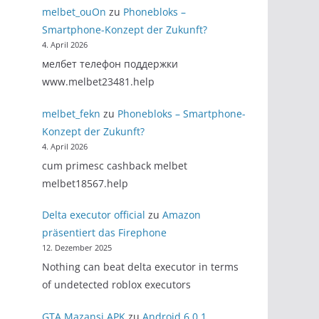
melbet_ouOn
zu
Phonebloks –
Smartphone-Konzept der Zukunft?
4. April 2026
мелбет телефон поддержки
www.melbet23481.help
melbet_fekn
zu
Phonebloks – Smartphone-
Konzept der Zukunft?
4. April 2026
cum primesc cashback melbet
melbet18567.help
Delta executor official
zu
Amazon
präsentiert das Firephone
12. Dezember 2025
Nothing can beat delta executor in terms
of undetected roblox executors
GTA Mazansi APK
zu
Android 6.0.1