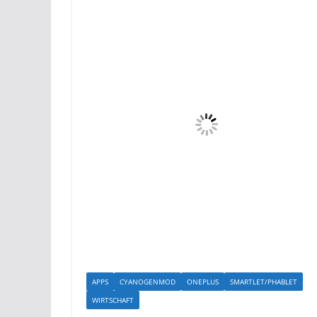
APPS
CYANOGENMOD
ONEPLUS
SMARTLET/PHABLET
WIRTSCHAFT