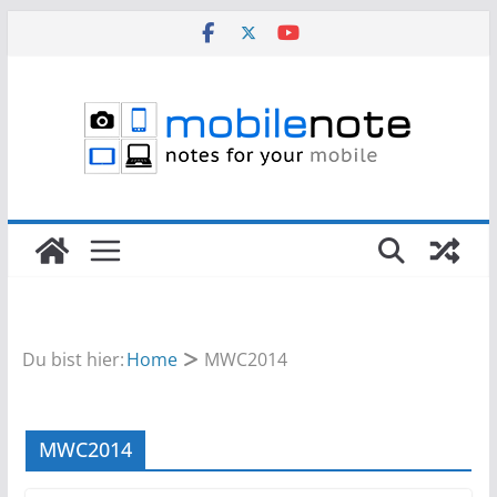
Zum
Inhalt
springen
Du bist hier:
Home
MWC2014
MWC2014