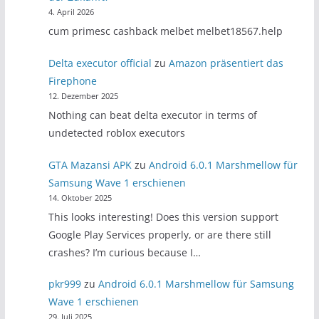
4. April 2026
cum primesc cashback melbet melbet18567.help
Delta executor official
zu
Amazon präsentiert das
Firephone
12. Dezember 2025
Nothing can beat delta executor in terms of
undetected roblox executors
GTA Mazansi APK
zu
Android 6.0.1 Marshmellow für
Samsung Wave 1 erschienen
14. Oktober 2025
This looks interesting! Does this version support
Google Play Services properly, or are there still
crashes? I’m curious because I…
pkr999
zu
Android 6.0.1 Marshmellow für Samsung
Wave 1 erschienen
29. Juli 2025