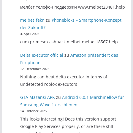
мелбет телефон поддержки www.melbet23481.help
melbet_fekn
zu
Phonebloks – Smartphone-Konzept
der Zukunft?
4. April 2026
cum primesc cashback melbet melbet18567.help
Delta executor official
zu
Amazon präsentiert das
Firephone
12. Dezember 2025
Nothing can beat delta executor in terms of
undetected roblox executors
GTA Mazansi APK
zu
Android 6.0.1 Marshmellow für
Samsung Wave 1 erschienen
14. Oktober 2025
This looks interesting! Does this version support
Google Play Services properly, or are there still