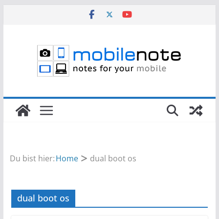
Zum
Inhalt
springen
Du bist hier:
Home
dual boot os
dual boot os