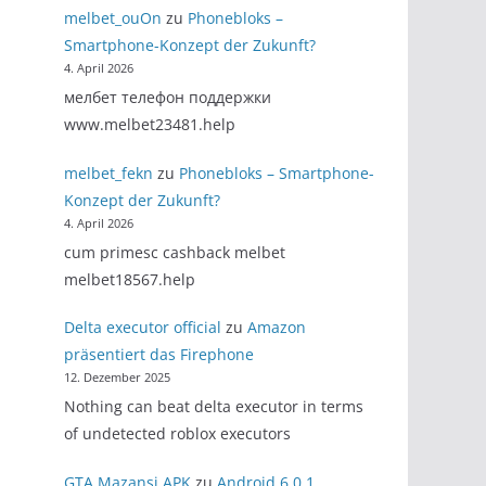
melbet_ouOn
zu
Phonebloks –
Smartphone-Konzept der Zukunft?
4. April 2026
мелбет телефон поддержки
www.melbet23481.help
melbet_fekn
zu
Phonebloks – Smartphone-
Konzept der Zukunft?
4. April 2026
cum primesc cashback melbet
melbet18567.help
Delta executor official
zu
Amazon
präsentiert das Firephone
12. Dezember 2025
Nothing can beat delta executor in terms
of undetected roblox executors
GTA Mazansi APK
zu
Android 6.0.1