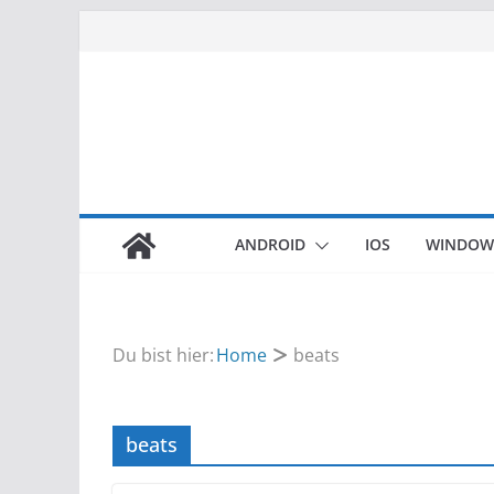
Zum
Inhalt
springen
ANDROID
IOS
WINDOW
Du bist hier:
Home
beats
beats