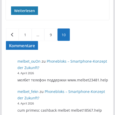
Weiterlesen
Seitennummerierung
1
…
9
10
der
Kommentare
Beiträge
melbet_ouOn
zu
Phonebloks – Smartphone-Konzept
der Zukunft?
4. April 2026
мелбет телефон поддержки www.melbet23481.help
melbet_fekn
zu
Phonebloks – Smartphone-Konzept
der Zukunft?
4. April 2026
cum primesc cashback melbet melbet18567.help