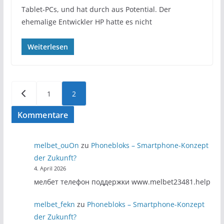
Tablet-PCs, und hat durch aus Potential. Der
ehemalige Entwickler HP hatte es nicht
Weiterlesen
Seitennummerierung
1
2
der
Kommentare
Beiträge
melbet_ouOn
zu
Phonebloks – Smartphone-Konzept
der Zukunft?
4. April 2026
мелбет телефон поддержки www.melbet23481.help
melbet_fekn
zu
Phonebloks – Smartphone-Konzept
der Zukunft?