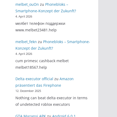
melbet_ouOn
zu
Phonebloks –
Smartphone-Konzept der Zukunft?
4. April 2026
мелбет телефон поддержки
www.melbet23481.help
melbet_fekn
zu
Phonebloks – Smartphone-
Konzept der Zukunft?
4. April 2026
cum primesc cashback melbet
melbet18567.help
Delta executor official
zu
Amazon
präsentiert das Firephone
12. Dezember 2025
Nothing can beat delta executor in terms
of undetected roblox executors
GTA Mazansi APK
zu
Android 6.0.1