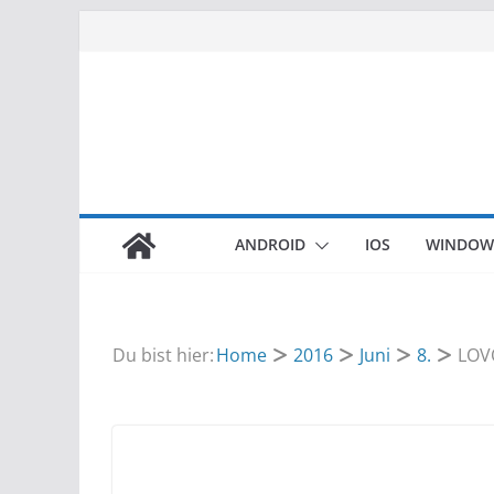
Zum
Inhalt
springen
ANDROID
IOS
WINDOW
Du bist hier:
Home
2016
Juni
8.
LOV