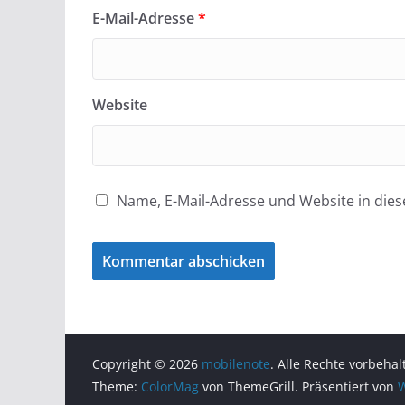
E-Mail-Adresse
*
Website
Name, E-Mail-Adresse und Website in di
Copyright © 2026
mobilenote
. Alle Rechte vorbehal
Theme:
ColorMag
von ThemeGrill. Präsentiert von
W