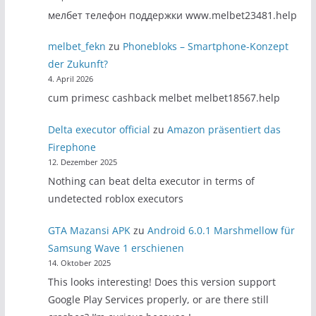
мелбет телефон поддержки www.melbet23481.help
melbet_fekn
zu
Phonebloks – Smartphone-Konzept
der Zukunft?
4. April 2026
cum primesc cashback melbet melbet18567.help
Delta executor official
zu
Amazon präsentiert das
Firephone
12. Dezember 2025
Nothing can beat delta executor in terms of
undetected roblox executors
GTA Mazansi APK
zu
Android 6.0.1 Marshmellow für
Samsung Wave 1 erschienen
14. Oktober 2025
This looks interesting! Does this version support
Google Play Services properly, or are there still