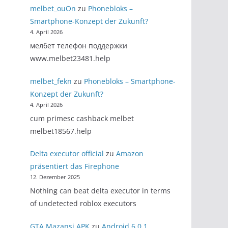
melbet_ouOn
zu
Phonebloks –
Smartphone-Konzept der Zukunft?
4. April 2026
мелбет телефон поддержки
www.melbet23481.help
melbet_fekn
zu
Phonebloks – Smartphone-
Konzept der Zukunft?
4. April 2026
cum primesc cashback melbet
melbet18567.help
Delta executor official
zu
Amazon
präsentiert das Firephone
12. Dezember 2025
Nothing can beat delta executor in terms
of undetected roblox executors
GTA Mazansi APK
zu
Android 6.0.1