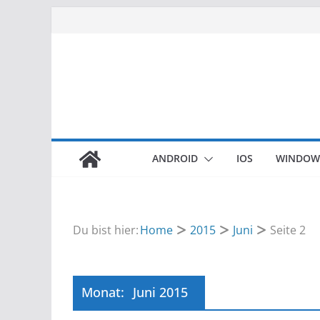
Zum
Inhalt
springen
ANDROID
IOS
WINDOW
Du bist hier:
Home
2015
Juni
Seite 2
Monat:
Juni 2015