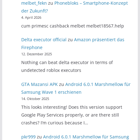
melbet_fekn
zu
Phonebloks – Smartphone-Konzept
der Zukunft?
4. April 2026
cum primesc cashback melbet melbet18567.help
Delta executor official
zu
Amazon präsentiert das
Firephone
12. Dezember 2025
Nothing can beat delta executor in terms of
undetected roblox executors
GTA Mazansi APK
zu
Android 6.0.1 Marshmellow für
Samsung Wave 1 erschienen
14. Oktober 2025
This looks interesting! Does this version support
Google Play Services properly, or are there still
crashes? I’m curious because I…
pkr999
zu
Android 6.0.1 Marshmellow für Samsung