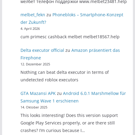
мелбет телефон поддержки www.melbet23481.help
melbet_fekn
zu
Phonebloks – Smartphone-Konzept
der Zukunft?
4. April 2026
cum primesc cashback melbet melbet18567.help
Delta executor official
zu
Amazon präsentiert das
Firephone
12. Dezember 2025
Nothing can beat delta executor in terms of
undetected roblox executors
GTA Mazansi APK
zu
Android 6.0.1 Marshmellow für
Samsung Wave 1 erschienen
14. Oktober 2025
This looks interesting! Does this version support
Google Play Services properly, or are there still
crashes? I’m curious because I…