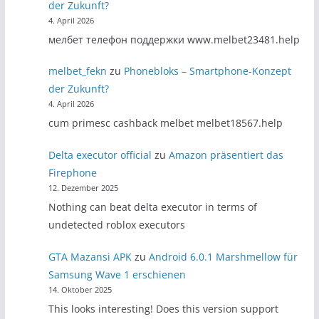
der Zukunft?
4. April 2026
мелбет телефон поддержки www.melbet23481.help
melbet_fekn
zu
Phonebloks – Smartphone-Konzept
der Zukunft?
4. April 2026
cum primesc cashback melbet melbet18567.help
Delta executor official
zu
Amazon präsentiert das
Firephone
12. Dezember 2025
Nothing can beat delta executor in terms of
undetected roblox executors
GTA Mazansi APK
zu
Android 6.0.1 Marshmellow für
Samsung Wave 1 erschienen
14. Oktober 2025
This looks interesting! Does this version support