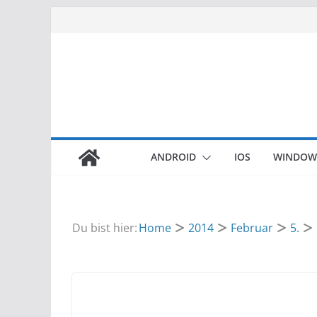
Zum
Inhalt
springen
ANDROID
IOS
WINDOW
Du bist hier:
Home
2014
Februar
5.