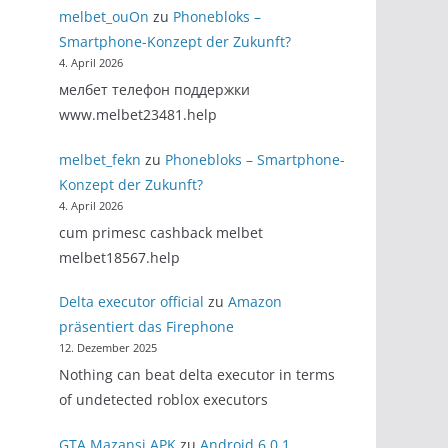
melbet_ouOn
zu
Phonebloks –
Smartphone-Konzept der Zukunft?
4. April 2026
мелбет телефон поддержки
www.melbet23481.help
melbet_fekn
zu
Phonebloks – Smartphone-
Konzept der Zukunft?
4. April 2026
cum primesc cashback melbet
melbet18567.help
Delta executor official
zu
Amazon
präsentiert das Firephone
12. Dezember 2025
Nothing can beat delta executor in terms
of undetected roblox executors
GTA Mazansi APK
zu
Android 6.0.1