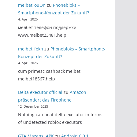
melbet_ouOn
zu
Phonebloks –
Smartphone-Konzept der Zukunft?
4. April 2026
мелбет телефон поддержки
www.melbet23481.help
melbet_fekn
zu
Phonebloks – Smartphone-
Konzept der Zukunft?
4. April 2026
cum primesc cashback melbet
melbet18567.help
Delta executor official
zu
Amazon
präsentiert das Firephone
12. Dezember 2025
Nothing can beat delta executor in terms
of undetected roblox executors
GTA Mazansi APK
zu
Android 6.0.1