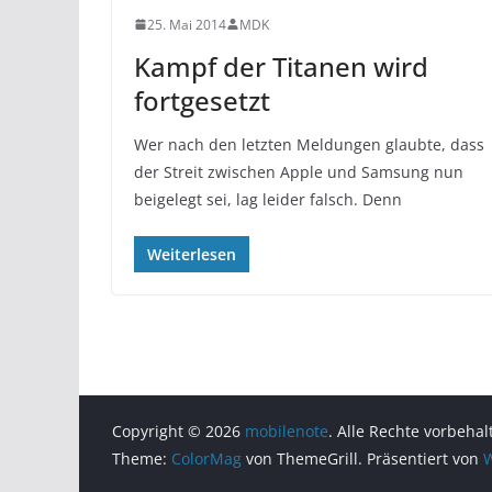
25. Mai 2014
MDK
Kampf der Titanen wird
fortgesetzt
Wer nach den letzten Meldungen glaubte, dass
der Streit zwischen Apple und Samsung nun
beigelegt sei, lag leider falsch. Denn
Weiterlesen
Copyright © 2026
mobilenote
. Alle Rechte vorbehal
Theme:
ColorMag
von ThemeGrill. Präsentiert von
W