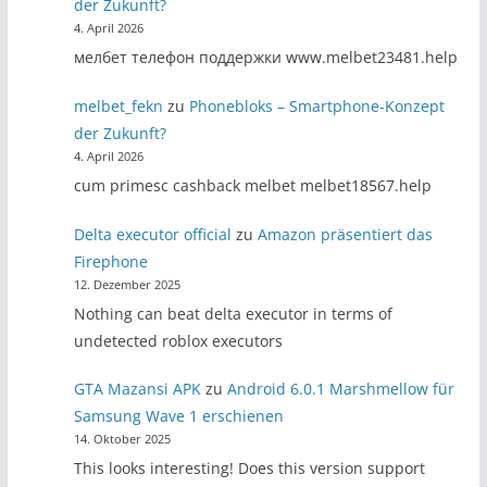
der Zukunft?
4. April 2026
мелбет телефон поддержки www.melbet23481.help
melbet_fekn
zu
Phonebloks – Smartphone-Konzept
der Zukunft?
4. April 2026
cum primesc cashback melbet melbet18567.help
Delta executor official
zu
Amazon präsentiert das
Firephone
12. Dezember 2025
Nothing can beat delta executor in terms of
undetected roblox executors
GTA Mazansi APK
zu
Android 6.0.1 Marshmellow für
Samsung Wave 1 erschienen
14. Oktober 2025
This looks interesting! Does this version support