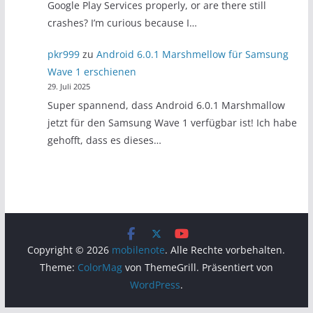
Google Play Services properly, or are there still
crashes? I’m curious because I…
pkr999
zu
Android 6.0.1 Marshmellow für Samsung
Wave 1 erschienen
29. Juli 2025
Super spannend, dass Android 6.0.1 Marshmallow
jetzt für den Samsung Wave 1 verfügbar ist! Ich habe
gehofft, dass es dieses…
Copyright © 2026
mobilenote
. Alle Rechte vorbehalten.
Theme:
ColorMag
von ThemeGrill. Präsentiert von
WordPress
.