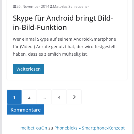
26. November 2014
Matthias Schleusener
Skype für Android bringt Bild-
in-Bild-Funktion
Wer einmal Skype auf seinem Android-Smartphone
für (Video-) Anrufe genutzt hat, der wird festgestellt
haben, dass es ziemlich mühselig ist,
Weiterlesen
Seitennummerierung
1
2
…
4
der
Kommentare
Beiträge
melbet_ouOn
zu
Phonebloks – Smartphone-Konzept