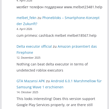
4. April 2026
мелбет телефон поддержки www.melbet23481.help
melbet_fekn
zu
Phonebloks – Smartphone-Konzept
der Zukunft?
4. April 2026
cum primesc cashback melbet melbet18567.help
Delta executor official
zu
Amazon präsentiert das
Firephone
12. Dezember 2025
Nothing can beat delta executor in terms of
undetected roblox executors
GTA Mazansi APK
zu
Android 6.0.1 Marshmellow für
Samsung Wave 1 erschienen
14. Oktober 2025
This looks interesting! Does this version support
Google Play Services properly, or are there still