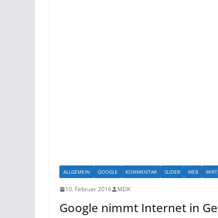
ALLGEMEIN
GOOGLE
KOMMENTAR
SLIDER
WEB
WIRT
10. Februar 2016
MDK
Google nimmt Internet in Gei