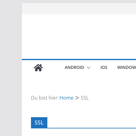
Zum
Inhalt
springen
ANDROID
IOS
WINDOW
Du bist hier:
Home
SSL
SSL