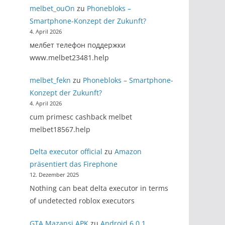
melbet_ouOn
zu
Phonebloks –
Smartphone-Konzept der Zukunft?
4. April 2026
мелбет телефон поддержки
www.melbet23481.help
melbet_fekn
zu
Phonebloks – Smartphone-
Konzept der Zukunft?
4. April 2026
cum primesc cashback melbet
melbet18567.help
Delta executor official
zu
Amazon
präsentiert das Firephone
12. Dezember 2025
Nothing can beat delta executor in terms
of undetected roblox executors
GTA Mazansi APK
zu
Android 6.0.1