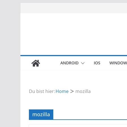
Zum
Inhalt
springen
ANDROID
IOS
WINDOW
Du bist hier:
Home
mozilla
mozilla