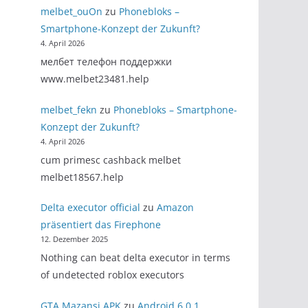
melbet_ouOn
zu
Phonebloks –
Smartphone-Konzept der Zukunft?
4. April 2026
мелбет телефон поддержки
www.melbet23481.help
melbet_fekn
zu
Phonebloks – Smartphone-
Konzept der Zukunft?
4. April 2026
cum primesc cashback melbet
melbet18567.help
Delta executor official
zu
Amazon
präsentiert das Firephone
12. Dezember 2025
Nothing can beat delta executor in terms
of undetected roblox executors
GTA Mazansi APK
zu
Android 6.0.1