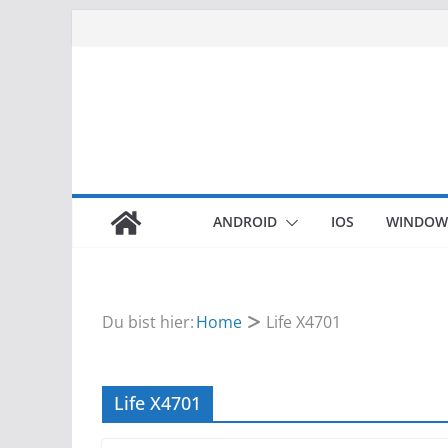
Zum
Inhalt
springen
ANDROID
IOS
WINDOW
Du bist hier:
Home
Life X4701
Life X4701