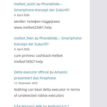
melbet_ouOn
zu
Phonebloks –
Smartphone-Konzept der Zukunft?
4. April 2026
мелбет телефон поддержки
www.melbet23481.help
melbet_fekn
zu
Phonebloks – Smartphone-
Konzept der Zukunft?
4. April 2026
cum primesc cashback melbet
melbet18567.help
Delta executor official
zu
Amazon
präsentiert das Firephone
12. Dezember 2025
Nothing can beat delta executor in terms
of undetected roblox executors
GTA Mazansi APK
zu
Android 6.0.1