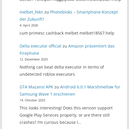
melbet_fekn
zu
Phonebloks – Smartphone-Konzept
der Zukunft?
4. April 2026
cum primesc cashback melbet melbet18567.help
Delta executor official
zu
Amazon präsentiert das
Firephone
12. Dezember 2025
Nothing can beat delta executor in terms of
undetected roblox executors
GTA Mazansi APK
zu
Android 6.0.1 Marshmellow für
Samsung Wave 1 erschienen
14. Oktober 2025
This looks interesting! Does this version support
Google Play Services properly, or are there still
crashes? I’m curious because I…