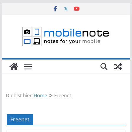
Zum
Inhalt
springen
Du bist hier:
Home
Freenet
Freenet