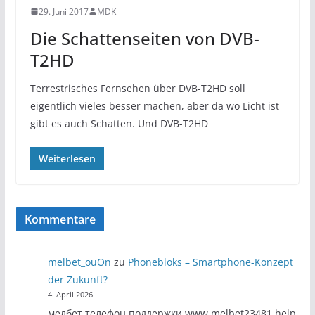
29. Juni 2017
MDK
Die Schattenseiten von DVB-
T2HD
Terrestrisches Fernsehen über DVB-T2HD soll
eigentlich vieles besser machen, aber da wo Licht ist
gibt es auch Schatten. Und DVB-T2HD
Weiterlesen
Kommentare
melbet_ouOn
zu
Phonebloks – Smartphone-Konzept
der Zukunft?
4. April 2026
мелбет телефон поддержки www.melbet23481.help