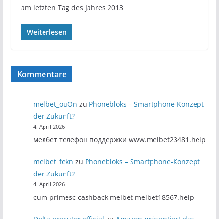
am letzten Tag des Jahres 2013
Weiterlesen
Kommentare
melbet_ouOn
zu
Phonebloks – Smartphone-Konzept
der Zukunft?
4. April 2026
мелбет телефон поддержки www.melbet23481.help
melbet_fekn
zu
Phonebloks – Smartphone-Konzept
der Zukunft?
4. April 2026
cum primesc cashback melbet melbet18567.help
Delta executor official
zu
Amazon präsentiert das