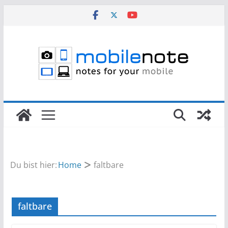
Zum
Inhalt
springen
Du bist hier:
Home
faltbare
faltbare