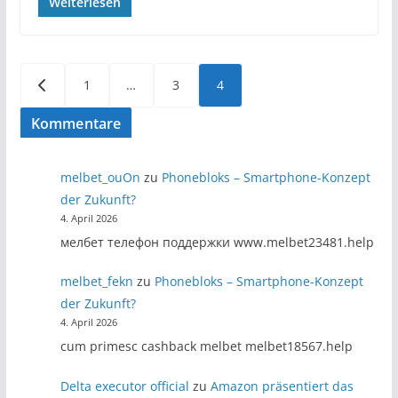
Weiterlesen
Seitennummerierung
1
…
3
4
der
Kommentare
Beiträge
melbet_ouOn
zu
Phonebloks – Smartphone-Konzept
der Zukunft?
4. April 2026
мелбет телефон поддержки www.melbet23481.help
melbet_fekn
zu
Phonebloks – Smartphone-Konzept
der Zukunft?
4. April 2026
cum primesc cashback melbet melbet18567.help
Delta executor official
zu
Amazon präsentiert das