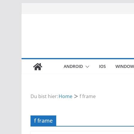
Zum
Inhalt
springen
ANDROID
IOS
WINDOW
Du bist hier:
Home
f frame
f frame