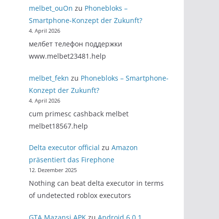
melbet_ouOn
zu
Phonebloks –
Smartphone-Konzept der Zukunft?
4. April 2026
мелбет телефон поддержки
www.melbet23481.help
melbet_fekn
zu
Phonebloks – Smartphone-
Konzept der Zukunft?
4. April 2026
cum primesc cashback melbet
melbet18567.help
Delta executor official
zu
Amazon
präsentiert das Firephone
12. Dezember 2025
Nothing can beat delta executor in terms
of undetected roblox executors
GTA Mazansi APK
zu
Android 6.0.1