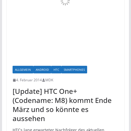
ALLGEMEIN
ANDROID
HTC
SMARTPHONES
4. Februar 2014
MDK
[Update] HTC One+
(Codename: M8) kommt Ende
März und so könnte es
aussehen
HTCs lang erwarteter Nachfolger des aktuellen