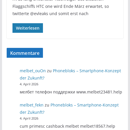
Flaggschiffs HTC one wird Ende März erwartet, so
twitterte @evleaks und somit erst nach
Weiterlesen
Kommentare
melbet_ouOn
zu
Phonebloks – Smartphone-Konzept
der Zukunft?
4. April 2026
мелбет телефон поддержки www.melbet23481.help
melbet_fekn
zu
Phonebloks – Smartphone-Konzept
der Zukunft?
4. April 2026
cum primesc cashback melbet melbet18567.help