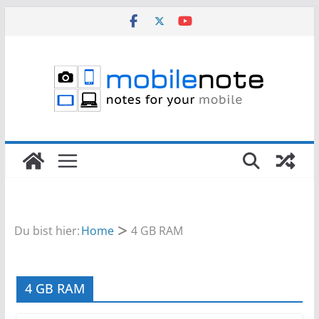
Zum
Inhalt
springen
Du bist hier:
Home
4 GB RAM
4 GB RAM