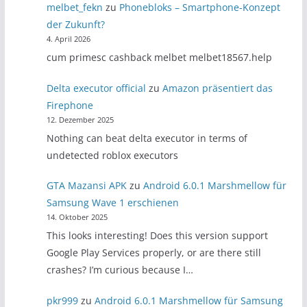
melbet_fekn
zu
Phonebloks – Smartphone-Konzept
der Zukunft?
4. April 2026
cum primesc cashback melbet melbet18567.help
Delta executor official
zu
Amazon präsentiert das
Firephone
12. Dezember 2025
Nothing can beat delta executor in terms of
undetected roblox executors
GTA Mazansi APK
zu
Android 6.0.1 Marshmellow für
Samsung Wave 1 erschienen
14. Oktober 2025
This looks interesting! Does this version support
Google Play Services properly, or are there still
crashes? I’m curious because I…
pkr999
zu
Android 6.0.1 Marshmellow für Samsung