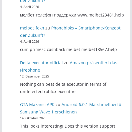
der Zukunft?
4. April 2026
мелбет телефон поддержки www.melbet23481.help
melbet_fekn
zu
Phonebloks – Smartphone-Konzept
der Zukunft?
4. April 2026
cum primesc cashback melbet melbet18567.help
Delta executor official
zu
Amazon präsentiert das
Firephone
12. Dezember 2025
Nothing can beat delta executor in terms of
undetected roblox executors
GTA Mazansi APK
zu
Android 6.0.1 Marshmellow für
Samsung Wave 1 erschienen
14. Oktober 2025
This looks interesting! Does this version support