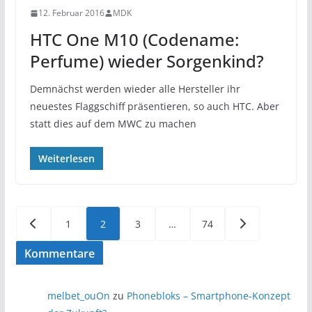
12. Februar 2016
MDK
HTC One M10 (Codename:
Perfume) wieder Sorgenkind?
Demnächst werden wieder alle Hersteller ihr
neuestes Flaggschiff präsentieren, so auch HTC. Aber
statt dies auf dem MWC zu machen
Weiterlesen
Seitennummerierung
1
2
3
…
74
der
Kommentare
Beiträge
melbet_ouOn
zu
Phonebloks – Smartphone-Konzept