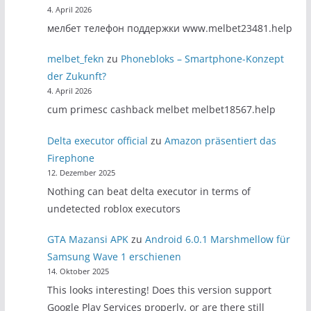
4. April 2026
мелбет телефон поддержки www.melbet23481.help
melbet_fekn
zu
Phonebloks – Smartphone-Konzept
der Zukunft?
4. April 2026
cum primesc cashback melbet melbet18567.help
Delta executor official
zu
Amazon präsentiert das
Firephone
12. Dezember 2025
Nothing can beat delta executor in terms of
undetected roblox executors
GTA Mazansi APK
zu
Android 6.0.1 Marshmellow für
Samsung Wave 1 erschienen
14. Oktober 2025
This looks interesting! Does this version support
Google Play Services properly, or are there still