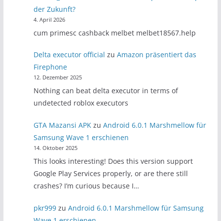
der Zukunft?
4. April 2026
cum primesc cashback melbet melbet18567.help
Delta executor official
zu
Amazon präsentiert das
Firephone
12. Dezember 2025
Nothing can beat delta executor in terms of
undetected roblox executors
GTA Mazansi APK
zu
Android 6.0.1 Marshmellow für
Samsung Wave 1 erschienen
14. Oktober 2025
This looks interesting! Does this version support
Google Play Services properly, or are there still
crashes? I’m curious because I…
pkr999
zu
Android 6.0.1 Marshmellow für Samsung
Wave 1 erschienen