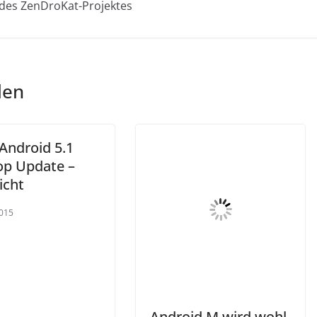
 des ZenDroKat-Projektes
len
Android 5.1
pop Update –
icht
2015
Android M wird wohl