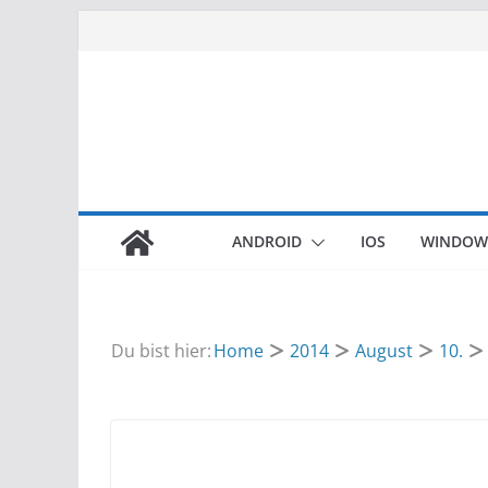
Zum
Inhalt
springen
ANDROID
IOS
WINDOW
Du bist hier:
Home
2014
August
10.