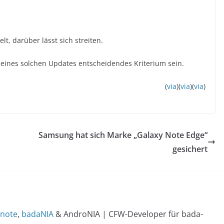
t, darüber lässt sich streiten.
t eines solchen Updates entscheidendes Kriterium sein.
(
via
)(
via
)(
via
)
Samsung hat sich Marke „Galaxy Note Edge“
gesichert
note
,
badaNIA
& AndroNIA | CFW-Developer für bada-