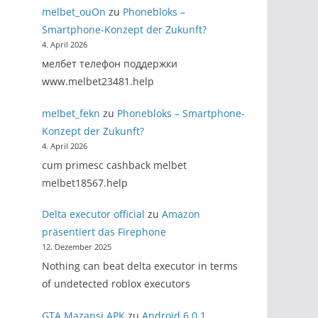
melbet_ouOn
zu
Phonebloks –
Smartphone-Konzept der Zukunft?
4. April 2026
мелбет телефон поддержки
www.melbet23481.help
melbet_fekn
zu
Phonebloks – Smartphone-
Konzept der Zukunft?
4. April 2026
cum primesc cashback melbet
melbet18567.help
Delta executor official
zu
Amazon
präsentiert das Firephone
12. Dezember 2025
Nothing can beat delta executor in terms
of undetected roblox executors
GTA Mazansi APK
zu
Android 6.0.1