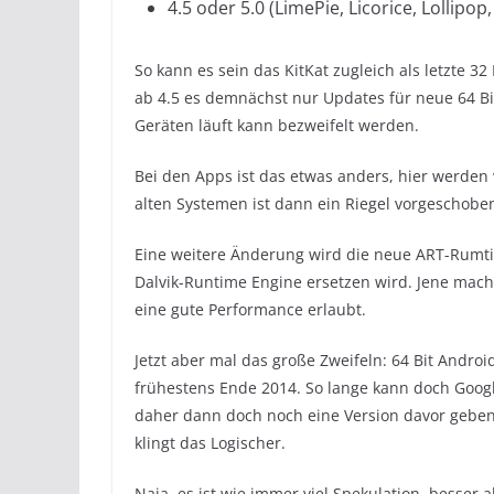
4.5 oder 5.0 (LimePie, Licorice, Lollipop,
So kann es sein das KitKat zugleich als letzte 32
ab 4.5 es demnächst nur Updates für neue 64 Bi
Geräten läuft kann bezweifelt werden.
Bei den Apps ist das etwas anders, hier werden 
alten Systemen ist dann ein Riegel vorgeschobe
Eine weitere Änderung wird die neue ART-Rumtime
Dalvik-Runtime Engine ersetzen wird. Jene mach
eine gute Performance erlaubt.
Jetzt aber mal das große Zweifeln: 64 Bit Andro
frühestens Ende 2014. So lange kann doch Googl
daher dann doch noch eine Version davor geben? 
klingt das Logischer.
Naja, es ist wie immer viel Spekulation, besser a