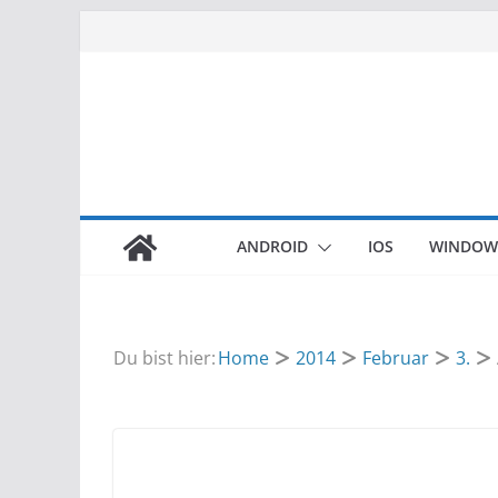
Zum
Inhalt
springen
ANDROID
IOS
WINDOW
Du bist hier:
Home
2014
Februar
3.