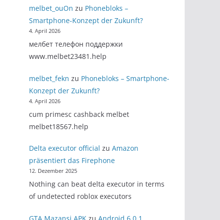
melbet_ouOn
zu
Phonebloks –
Smartphone-Konzept der Zukunft?
4. April 2026
мелбет телефон поддержки
www.melbet23481.help
melbet_fekn
zu
Phonebloks – Smartphone-
Konzept der Zukunft?
4. April 2026
cum primesc cashback melbet
melbet18567.help
Delta executor official
zu
Amazon
präsentiert das Firephone
12. Dezember 2025
Nothing can beat delta executor in terms
of undetected roblox executors
GTA Mazansi APK
zu
Android 6.0.1