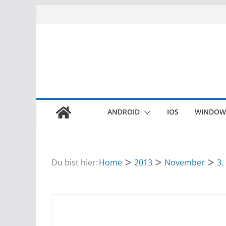
Zum
Inhalt
springen
ANDROID
IOS
WINDOW
Du bist hier:
Home
2013
November
3.