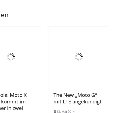
len
ola: Moto X
The New „Moto G“
) kommt im
mit LTE angekündigt
r in zwei
13. Mai 2014