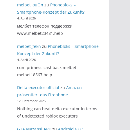
melbet_ouOn
zu
Phonebloks –
Smartphone-Konzept der Zukunft?
4. April 2026
мелбет телефон поддержки
www.melbet23481.help
melbet_fekn
zu
Phonebloks – Smartphone-
Konzept der Zukunft?
4. April 2026
cum primesc cashback melbet
melbet18567.help
Delta executor official
zu
Amazon
präsentiert das Firephone
12. Dezember 2025
Nothing can beat delta executor in terms
of undetected roblox executors
GTA Mazansi APK
zu
Android 6.0.1