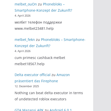
melbet_ouOn
zu
Phonebloks –
Smartphone-Konzept der Zukunft?
4. April 2026
мелбет телефон поддержки
www.melbet23481.help
melbet_fekn
zu
Phonebloks – Smartphone-
Konzept der Zukunft?
4. April 2026
cum primesc cashback melbet
melbet18567.help
Delta executor official
zu
Amazon
präsentiert das Firephone
12. Dezember 2025
Nothing can beat delta executor in terms
of undetected roblox executors
GTA Mazansi APK
zu
Android 6.0.1