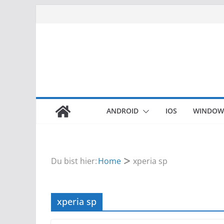
Zum
Inhalt
springen
ANDROID
IOS
WINDOW
Du bist hier:
Home
xperia sp
xperia sp