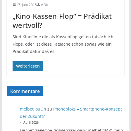
17. Juni 2015
MDK
„Kino-Kassen-Flop“ = Prädikat
wertvoll?
Sind Kinofilme die als Kassenflop gelten tatsächlich
Flops, oder ist diese Tatsache schon sowas wie ein
Prädikat dafür das es
Weiterlesen
Kommentare
melbet_ouOn
zu
Phonebloks – Smartphone-Konzept
der Zukunft?
4. April 2026
мелбет телефон поддержки www.melbet23481.help