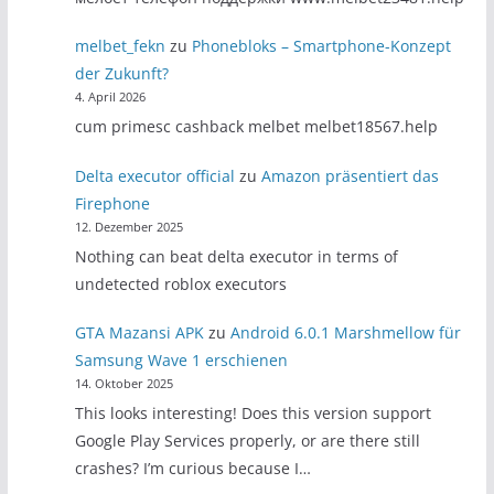
melbet_fekn
zu
Phonebloks – Smartphone-Konzept
der Zukunft?
4. April 2026
cum primesc cashback melbet melbet18567.help
Delta executor official
zu
Amazon präsentiert das
Firephone
12. Dezember 2025
Nothing can beat delta executor in terms of
undetected roblox executors
GTA Mazansi APK
zu
Android 6.0.1 Marshmellow für
Samsung Wave 1 erschienen
14. Oktober 2025
This looks interesting! Does this version support
Google Play Services properly, or are there still
crashes? I’m curious because I…