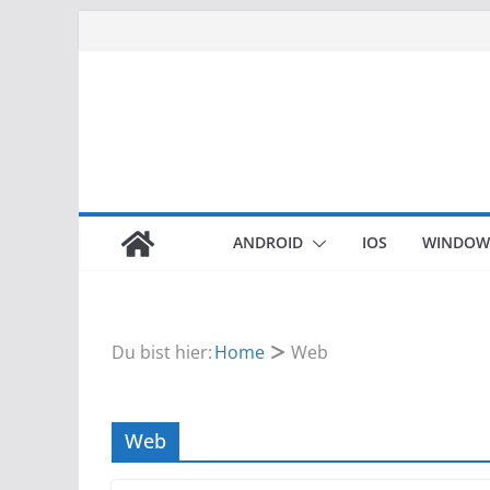
Zum
Inhalt
springen
ANDROID
IOS
WINDOW
Du bist hier:
Home
Web
Web