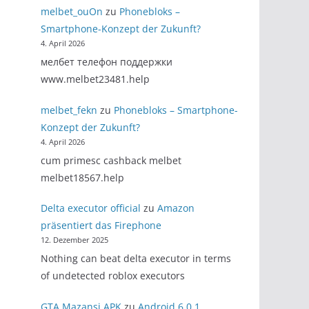
melbet_ouOn
zu
Phonebloks –
Smartphone-Konzept der Zukunft?
4. April 2026
мелбет телефон поддержки
www.melbet23481.help
melbet_fekn
zu
Phonebloks – Smartphone-
Konzept der Zukunft?
4. April 2026
cum primesc cashback melbet
melbet18567.help
Delta executor official
zu
Amazon
präsentiert das Firephone
12. Dezember 2025
Nothing can beat delta executor in terms
of undetected roblox executors
GTA Mazansi APK
zu
Android 6.0.1