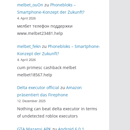
melbet_ouOn
zu
Phonebloks –
Smartphone-Konzept der Zukunft?
4. April 2026
мелбет телефон поддержки
www.melbet23481.help
melbet_fekn
zu
Phonebloks – Smartphone-
Konzept der Zukunft?
4. April 2026
cum primesc cashback melbet
melbet18567.help
Delta executor official
zu
Amazon
präsentiert das Firephone
12. Dezember 2025
Nothing can beat delta executor in terms
of undetected roblox executors
GTA Mazansi APK
zu
Android 6.0.1