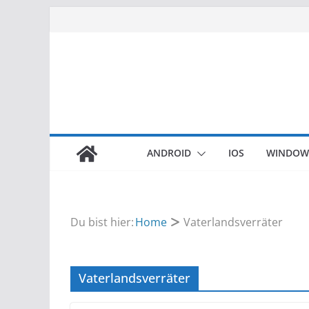
Zum
Inhalt
springen
ANDROID
IOS
WINDOW
Du bist hier:
Home
Vaterlandsverräter
Vaterlandsverräter