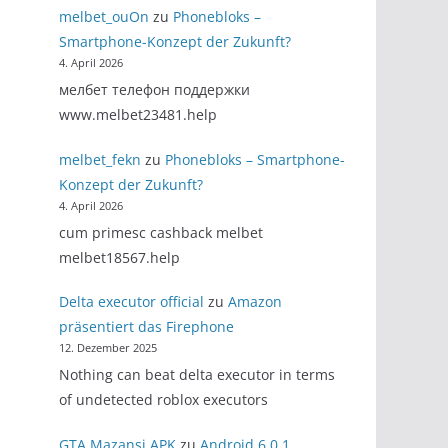
melbet_ouOn
zu
Phonebloks –
Smartphone-Konzept der Zukunft?
4. April 2026
мелбет телефон поддержки
www.melbet23481.help
melbet_fekn
zu
Phonebloks – Smartphone-
Konzept der Zukunft?
4. April 2026
cum primesc cashback melbet
melbet18567.help
Delta executor official
zu
Amazon
präsentiert das Firephone
12. Dezember 2025
Nothing can beat delta executor in terms
of undetected roblox executors
GTA Mazansi APK
zu
Android 6.0.1