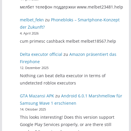
мелбет телефон поддержки www.melbet23481.help
melbet_fekn
zu
Phonebloks – Smartphone-Konzept
der Zukunft?
4. April 2026
cum primesc cashback melbet melbet18567.help
Delta executor official
zu
Amazon präsentiert das
Firephone
12. Dezember 2025
Nothing can beat delta executor in terms of
undetected roblox executors
GTA Mazansi APK
zu
Android 6.0.1 Marshmellow für
Samsung Wave 1 erschienen
14. Oktober 2025
This looks interesting! Does this version support
Google Play Services properly, or are there still