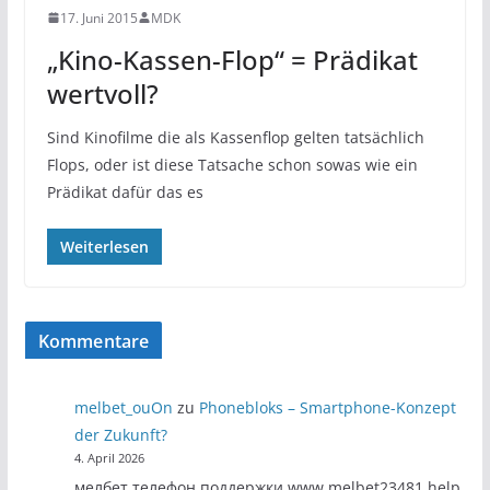
17. Juni 2015
MDK
„Kino-Kassen-Flop“ = Prädikat
wertvoll?
Sind Kinofilme die als Kassenflop gelten tatsächlich
Flops, oder ist diese Tatsache schon sowas wie ein
Prädikat dafür das es
Weiterlesen
Kommentare
melbet_ouOn
zu
Phonebloks – Smartphone-Konzept
der Zukunft?
4. April 2026
мелбет телефон поддержки www.melbet23481.help