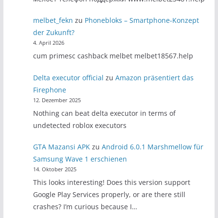
melbet_fekn
zu
Phonebloks – Smartphone-Konzept
der Zukunft?
4. April 2026
cum primesc cashback melbet melbet18567.help
Delta executor official
zu
Amazon präsentiert das
Firephone
12. Dezember 2025
Nothing can beat delta executor in terms of
undetected roblox executors
GTA Mazansi APK
zu
Android 6.0.1 Marshmellow für
Samsung Wave 1 erschienen
14. Oktober 2025
This looks interesting! Does this version support
Google Play Services properly, or are there still
crashes? I’m curious because I…