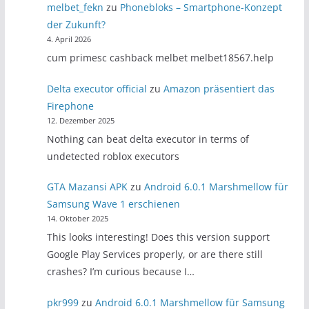
melbet_fekn
zu
Phonebloks – Smartphone-Konzept
der Zukunft?
4. April 2026
cum primesc cashback melbet melbet18567.help
Delta executor official
zu
Amazon präsentiert das
Firephone
12. Dezember 2025
Nothing can beat delta executor in terms of
undetected roblox executors
GTA Mazansi APK
zu
Android 6.0.1 Marshmellow für
Samsung Wave 1 erschienen
14. Oktober 2025
This looks interesting! Does this version support
Google Play Services properly, or are there still
crashes? I’m curious because I…
pkr999
zu
Android 6.0.1 Marshmellow für Samsung