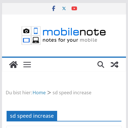
Zum
Inhalt
springen
Du bist hier:
Home
sd speed increase
sd speed increase