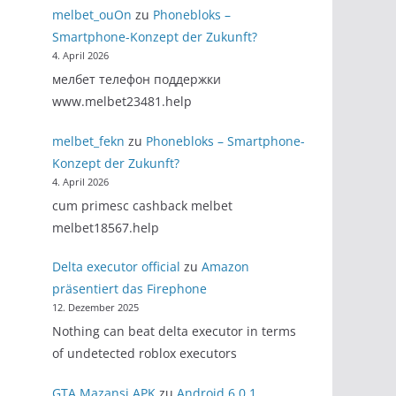
melbet_ouOn
zu
Phonebloks –
Smartphone-Konzept der Zukunft?
4. April 2026
мелбет телефон поддержки
www.melbet23481.help
melbet_fekn
zu
Phonebloks – Smartphone-
Konzept der Zukunft?
4. April 2026
cum primesc cashback melbet
melbet18567.help
Delta executor official
zu
Amazon
präsentiert das Firephone
12. Dezember 2025
Nothing can beat delta executor in terms
of undetected roblox executors
GTA Mazansi APK
zu
Android 6.0.1