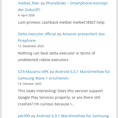
melbet_fekn
zu
Phonebloks – Smartphone-Konzept
der Zukunft?
4. April 2026
cum primesc cashback melbet melbet18567.help
Delta executor official
zu
Amazon präsentiert das
Firephone
12. Dezember 2025
Nothing can beat delta executor in terms of
undetected roblox executors
GTA Mazansi APK
zu
Android 6.0.1 Marshmellow für
Samsung Wave 1 erschienen
14. Oktober 2025
This looks interesting! Does this version support
Google Play Services properly, or are there still
crashes? I’m curious because I…
pkr999
zu
Android 6.0.1 Marshmellow für Samsung