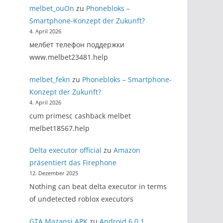
melbet_ouOn
zu
Phonebloks –
Smartphone-Konzept der Zukunft?
4. April 2026
мелбет телефон поддержки
www.melbet23481.help
melbet_fekn
zu
Phonebloks – Smartphone-
Konzept der Zukunft?
4. April 2026
cum primesc cashback melbet
melbet18567.help
Delta executor official
zu
Amazon
präsentiert das Firephone
12. Dezember 2025
Nothing can beat delta executor in terms
of undetected roblox executors
GTA Mazansi APK
zu
Android 6.0.1