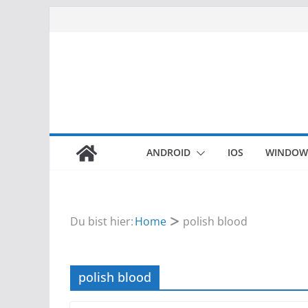
Zum
Inhalt
springen
ANDROID
IOS
WINDOW
Du bist hier:
Home
polish blood
polish blood