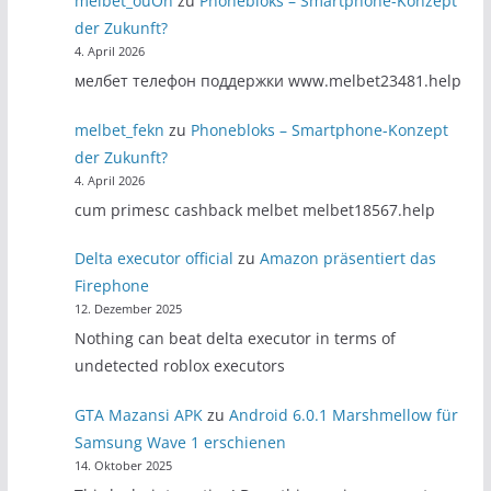
melbet_ouOn
zu
Phonebloks – Smartphone-Konzept
der Zukunft?
4. April 2026
мелбет телефон поддержки www.melbet23481.help
melbet_fekn
zu
Phonebloks – Smartphone-Konzept
der Zukunft?
4. April 2026
cum primesc cashback melbet melbet18567.help
Delta executor official
zu
Amazon präsentiert das
Firephone
12. Dezember 2025
Nothing can beat delta executor in terms of
undetected roblox executors
GTA Mazansi APK
zu
Android 6.0.1 Marshmellow für
Samsung Wave 1 erschienen
14. Oktober 2025