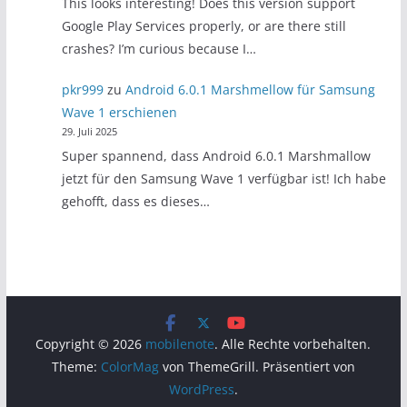
This looks interesting! Does this version support
Google Play Services properly, or are there still
crashes? I’m curious because I…
pkr999
zu
Android 6.0.1 Marshmellow für Samsung
Wave 1 erschienen
29. Juli 2025
Super spannend, dass Android 6.0.1 Marshmallow
jetzt für den Samsung Wave 1 verfügbar ist! Ich habe
gehofft, dass es dieses…
Copyright © 2026
mobilenote
. Alle Rechte vorbehalten.
Theme:
ColorMag
von ThemeGrill. Präsentiert von
WordPress
.