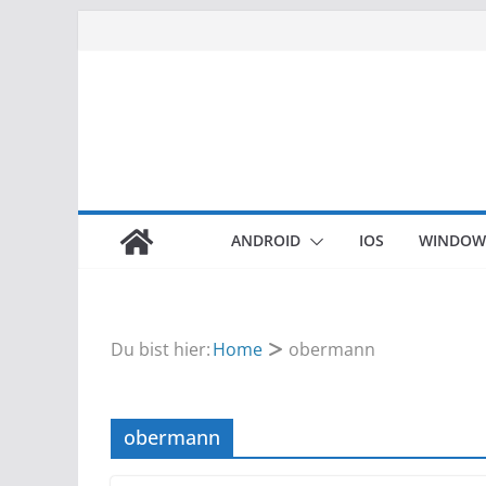
Zum
Inhalt
springen
ANDROID
IOS
WINDOW
Du bist hier:
Home
obermann
obermann