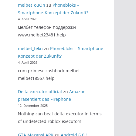
melbet_ouOn
zu
Phonebloks –
Smartphone-Konzept der Zukunft?
4. April 2026
мелбет телефон поддержки
www.melbet23481.help
melbet_fekn
zu
Phonebloks – Smartphone-
Konzept der Zukunft?
4. April 2026
cum primesc cashback melbet
melbet18567.help
Delta executor official
zu
Amazon
präsentiert das Firephone
12. Dezember 2025
Nothing can beat delta executor in terms
of undetected roblox executors
GTA Mazansi APK
zu
Android 6.0.1