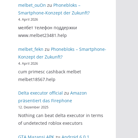
melbet_ouOn
zu
Phonebloks –
Smartphone-Konzept der Zukunft?
4. April 2026
мелбет телефон поддержки
www.melbet23481.help
melbet_fekn
zu
Phonebloks – Smartphone-
Konzept der Zukunft?
4. April 2026
cum primesc cashback melbet
melbet18567.help
Delta executor official
zu
Amazon
präsentiert das Firephone
12. Dezember 2025
Nothing can beat delta executor in terms
of undetected roblox executors
GTA Mazansi APK
zu
Android 6.0.1