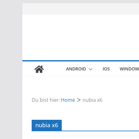
Zum
Inhalt
springen
ANDROID
IOS
WINDOW
Du bist hier:
Home
nubia x6
nubia x6